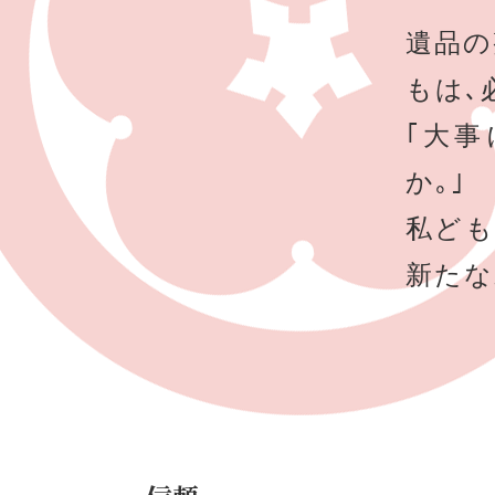
遺品の
もは､
｢大
か｡｣
私ども
新たな