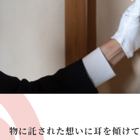
物に託された想いに
耳を傾け