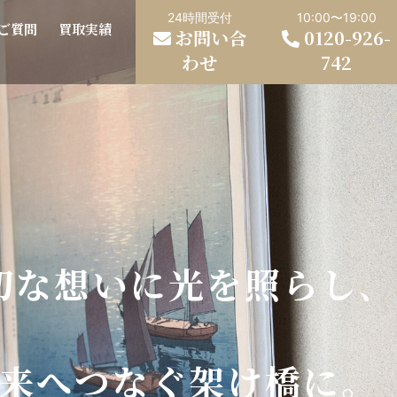
24時間受付
10:00〜19:00
ご質問
買取実績
お問い合
0120-926-
わせ
742
切な想いに光を照らし､
来へつなぐ架け橋に。