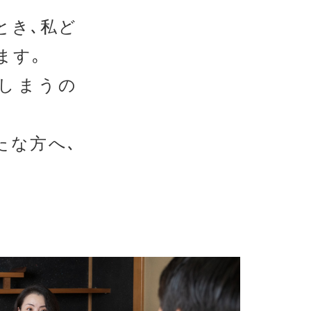
とき､私ど
ます｡
しまうの
たな方へ､